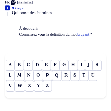
FR
[staminifɛʀ]
1
Botanique.
Qui porte des étamines.
À découvrir
Connaissez-vous la définition du mot
bruyant
?
A
B
C
D
E
F
G
H
I
J
K
L
M
N
O
P
Q
R
S
T
U
V
W
X
Y
Z