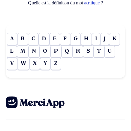
Quelle est la définition du mot
acritique
?
A
B
C
D
E
F
G
H
I
J
K
L
M
N
O
P
Q
R
S
T
U
V
W
X
Y
Z