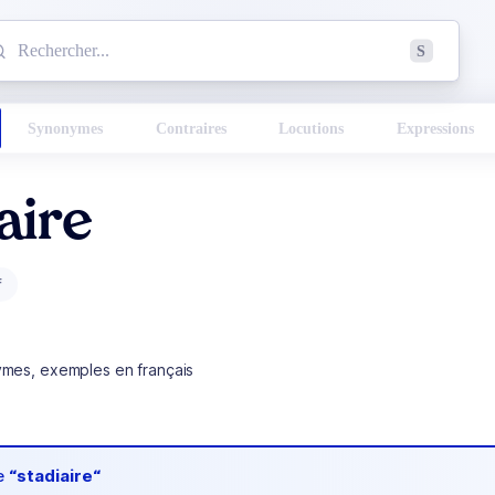
mmencez à chercher un mot dans le dictionnaire :
S
esults found.
Synonymes
Contraires
Locutions
Expressions
aire
f
ymes, exemples en français
de
“stadiaire“