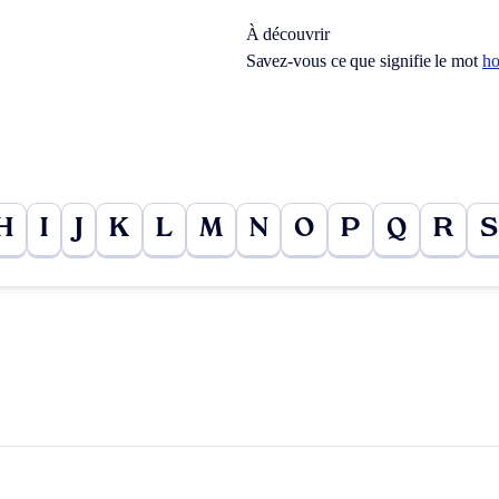
À découvrir
Savez-vous ce que signifie le mot
h
H
I
J
K
L
M
N
O
P
Q
R
S