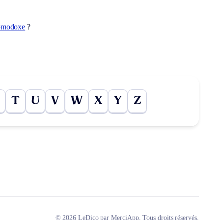
omodoxe
?
T
U
V
W
X
Y
Z
© 2026 LeDico par MerciApp. Tous droits réservés.