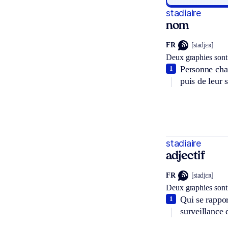
stadiaire
nom
FR
[stadjɛʀ]
Deux graphies sont
Personne char
1
puis de leur s
stadiaire
adjectif
FR
[stadjɛʀ]
Deux graphies sont
Qui se rappor
1
surveillance 