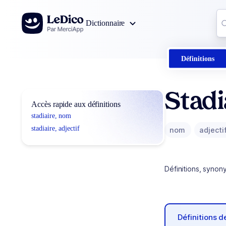
Aller au contenu
Co
Dictionnaire
0
r
Définitions
Stadi
Accès rapide aux définitions
stadiaire, nom
stadiaire, adjectif
nom
adjecti
Définitions, synon
Définitions 