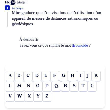
FR
[stadja]
1
Technique.
Mire graduée que l’on vise lors de l’utilisation d’un
appareil de mesure de distances astronomiques ou
géodésiques.
À découvrir
Savez-vous ce que signifie le mot
flavonoïde
?
A
B
C
D
E
F
G
H
I
J
K
L
M
N
O
P
Q
R
S
T
U
V
W
X
Y
Z