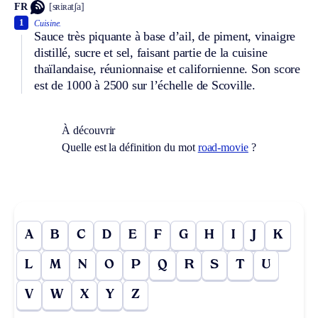
FR
[sʀiʀatʃa]
1
Cuisine.
Sauce très piquante à base d’ail, de piment, vinaigre
distillé, sucre et sel, faisant partie de la cuisine
thaïlandaise, réunionnaise et californienne. Son score
est de 1000 à 2500 sur l’échelle de Scoville.
À découvrir
Quelle est la définition du mot
road-movie
?
A
B
C
D
E
F
G
H
I
J
K
L
M
N
O
P
Q
R
S
T
U
V
W
X
Y
Z