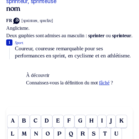
sprinteur, sprinteuse
nom
FR
[spʀintœʀ, spʀɛ̃tøz]
Anglicisme.
Deux graphies sont admises au masculin :
sprinter
ou
sprinteur
.
1
Sport.
Coureur, coureuse remarquable pour ses
performances en sprint, en cyclisme et en athlétisme.
À découvrir
Connaissez-vous la définition du mot
fâché
?
A
B
C
D
E
F
G
H
I
J
K
L
M
N
O
P
Q
R
S
T
U