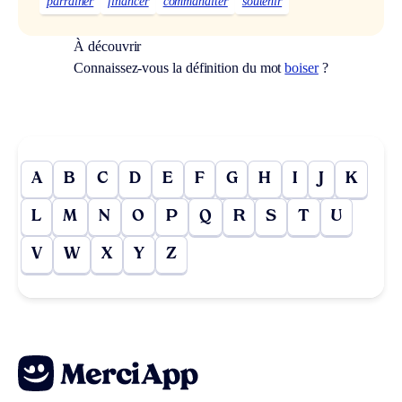
parrainer
financer
commanditer
soutenir
À découvrir
Connaissez-vous la définition du mot
boiser
?
A
B
C
D
E
F
G
H
I
J
K
L
M
N
O
P
Q
R
S
T
U
V
W
X
Y
Z