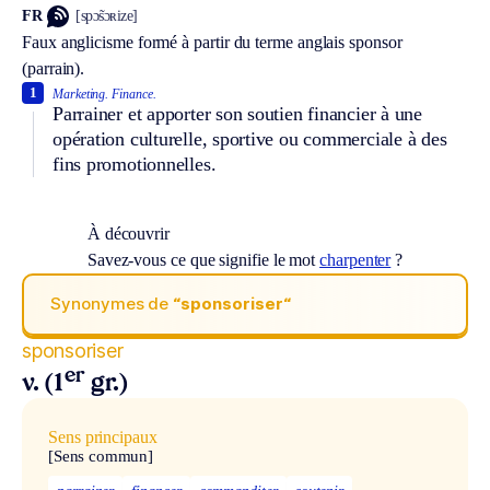
FR
[spɔ̃sɔʀize]
Faux anglicisme formé à partir du terme anglais sponsor
(
parrain
).
1
Marketing.
Finance.
Parrainer et apporter son soutien financier à une
opération culturelle, sportive ou commerciale à des
fins promotionnelles.
À découvrir
Savez-vous ce que signifie le mot
charpenter
?
Synonymes de
“sponsoriser“
sponsoriser
er
v. (1
gr.)
Sens principaux
[Sens commun]