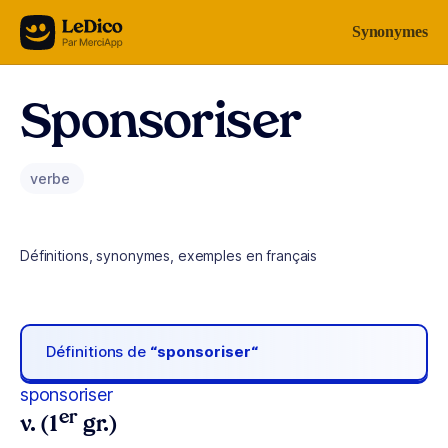
Aller au contenu
Synonymes
Sponsoriser
verbe
Définitions, synonymes, exemples en français
Définitions de
“sponsoriser“
sponsoriser
er
v. (1
gr.)