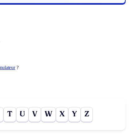
.
mulateur
?
T
U
V
W
X
Y
Z