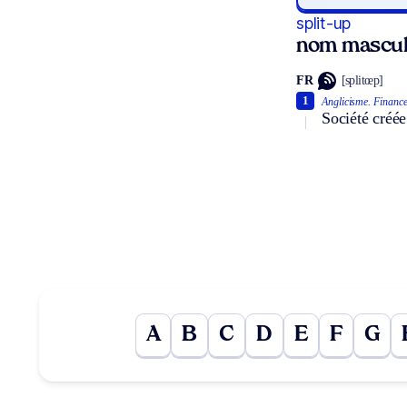
split-up
nom masculi
FR
[splitœp]
1
Anglicisme.
Finance
Société créée
A
B
C
D
E
F
G