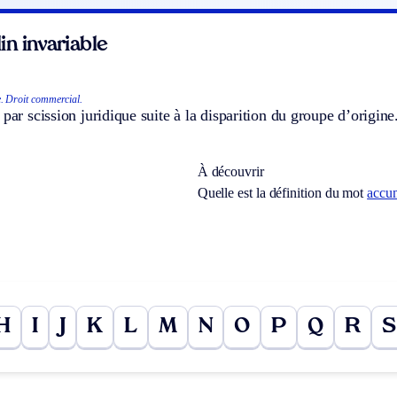
n invariable
.
Droit commercial.
 par scission juridique suite à la disparition du groupe d’origine
À découvrir
Quelle est la définition du mot
accu
H
I
J
K
L
M
N
O
P
Q
R
S