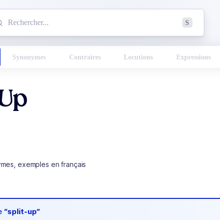
mmencez à chercher un mot dans le dictionnaire :
S
esults found.
Synonymes
Contraires
Locutions
Expressions
-Up
ymes, exemples en français
de
“split-up“