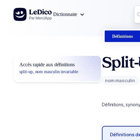
Aller au contenu
Co
Dictionnaire
0
r
Définitions
Split
Accès rapide aux définitions
split-up, nom masculin invariable
nom masculin
Définitions, synon
Définitions 