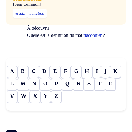
[Sens commun]
ersatz
imitation
À découvrir
Quelle est la définition du mot
flaconnier
?
A
B
C
D
E
F
G
H
I
J
K
L
M
N
O
P
Q
R
S
T
U
V
W
X
Y
Z