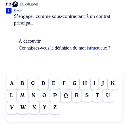
FR
[sukɔ̃tʀakte]
1
Droit.
S’engager comme sous-contractant à un contrat
principal.
À découvrir
Connaissez-vous la définition du mot
infructueux
?
A
B
C
D
E
F
G
H
I
J
K
L
M
N
O
P
Q
R
S
T
U
V
W
X
Y
Z