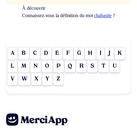
À découvrir
Connaissez-vous la définition du mot
chabasite
?
A
B
C
D
E
F
G
H
I
J
K
L
M
N
O
P
Q
R
S
T
U
V
W
X
Y
Z