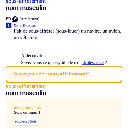
sous-affrètement
nom masculin
FR
[suzafʀɛtmɑ̃]
1
Droit.
Transport.
Fait de sous-affréter (sous-louer) un navire, un avion,
un véhicule.
À découvrir
Savez-vous ce que signifie le mot
alcalescence
?
Synonymes de
“sous-affrètement“
sous-affrètement
nom masculin
Sens principaux
[Sens commun]
sous-location