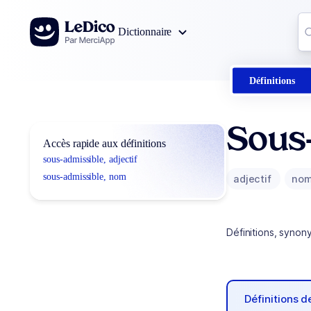
Aller au contenu
Co
Dictionnaire
0
r
Définitions
Sous
Accès rapide aux définitions
sous-admissible, adjectif
sous-admissible, nom
adjectif
no
Définitions, synon
Définitions 