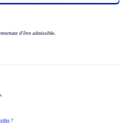
rmettant d’être admissible.
s.
eiller
?