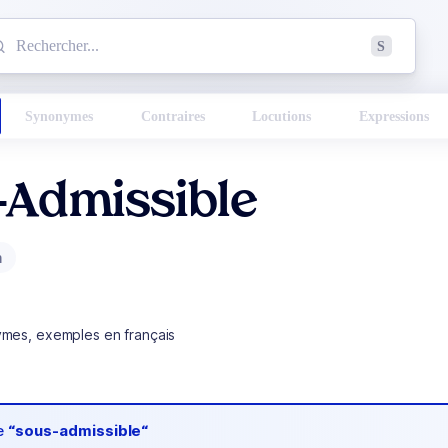
mmencez à chercher un mot dans le dictionnaire :
S
esults found.
Synonymes
Contraires
Locutions
Expressions
-Admissible
m
ymes, exemples en français
de
“sous-admissible“