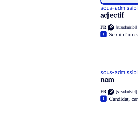
sous-admissibl
adjectif
FR
[suzadmisibl]
Se dit d’un c
1
sous-admissibl
nom
FR
[suzadmisibl]
Candidat, ca
1