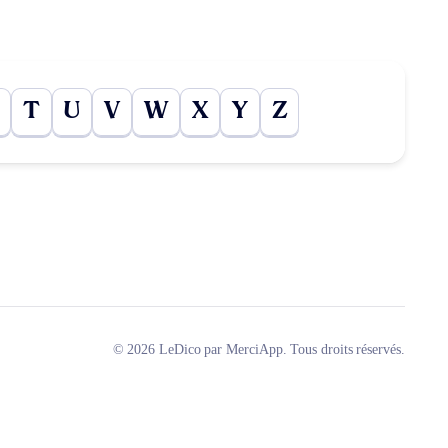
T
U
V
W
X
Y
Z
© 2026 LeDico par MerciApp. Tous droits réservés.