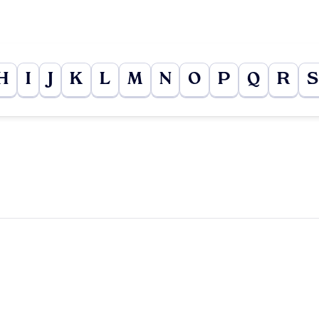
H
I
J
K
L
M
N
O
P
Q
R
S