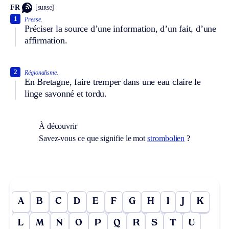
FR
[suʀse]
1
Presse.
Préciser la source d’une information, d’un fait, d’une
affirmation.
2
Régionalisme.
En Bretagne, faire tremper dans une eau claire le
linge savonné et tordu.
À découvrir
Savez-vous ce que signifie le mot
strombolien
?
A
B
C
D
E
F
G
H
I
J
K
L
M
N
O
P
Q
R
S
T
U