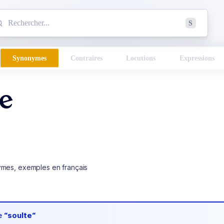
mmencez à chercher un mot dans le dictionnaire :
S
esults found.
Synonymes
Contraires
Locutions
Expressions
te
ymes, exemples en français
de
“soulte“