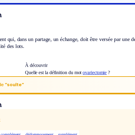
n
t qui, dans un partage, un échange, doit être versée par une de
ité des lots.
À découvrir
Quelle est la définition du mot
ovariectomie
?
de
“soulte“
n
x
complément
dédommagement
supplément