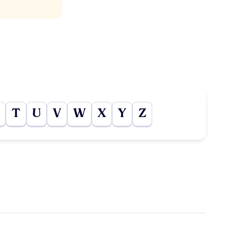
T
U
V
W
X
Y
Z