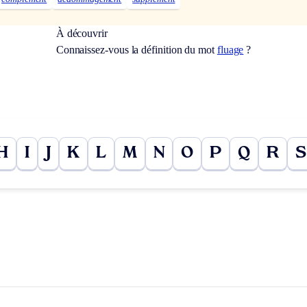
À découvrir
Connaissez-vous la définition du mot
fluage
?
H
I
J
K
L
M
N
O
P
Q
R
S