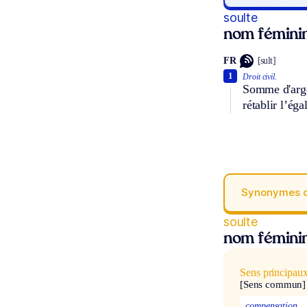
soulte
nom fémini
FR
[sult]
1
Droit civil.
Somme d'argen
rétablir l’égal
Synonymes 
soulte
nom fémini
Sens principau
[Sens commun]
compensation