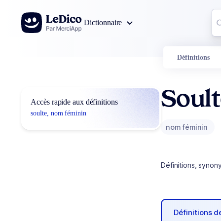
Aller au contenu
Co
Dictionnaire
0
r
Définitions
Soul
Accès rapide aux définitions
soulte, nom féminin
nom féminin
Définitions, synon
Définitions 