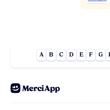
A
B
C
D
E
F
G