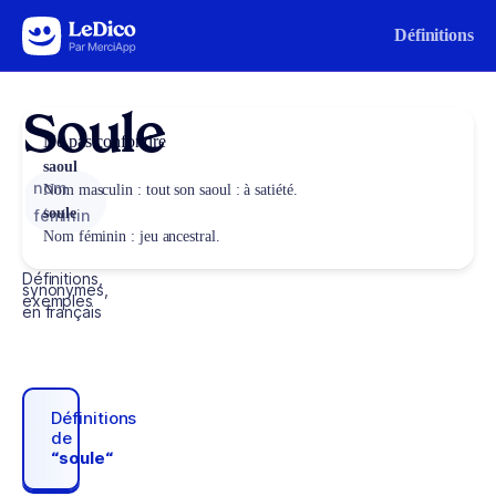
Aller au contenu
Définitions
Soule
Ne pas confondre
saoul
nom
Nom masculin : tout son saoul : à satiété.
soule
féminin
Nom féminin : jeu ancestral.
Définitions,
synonymes,
exemples
en français
Définitions
de
“soule“