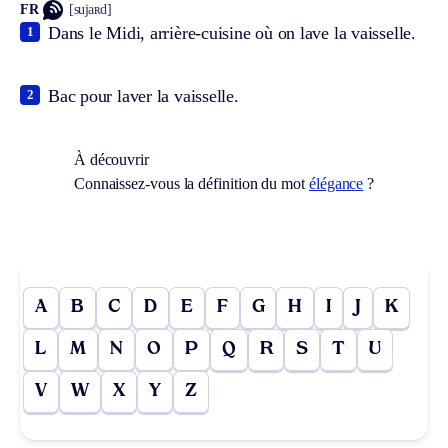
FR
[sujaʀd]
Dans le Midi, arrière-cuisine où on lave la vaisselle.
1
Bac pour laver la vaisselle.
2
À découvrir
Connaissez-vous la définition du mot
élégance
?
A
B
C
D
E
F
G
H
I
J
K
L
M
N
O
P
Q
R
S
T
U
V
W
X
Y
Z