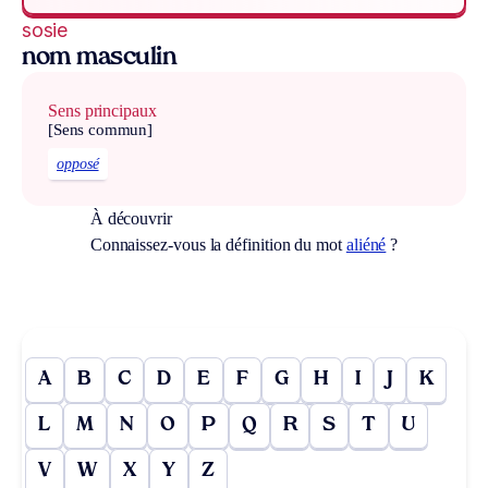
sosie
nom masculin
Sens principaux
[Sens commun]
opposé
À découvrir
Connaissez-vous la définition du mot
aliéné
?
A
B
C
D
E
F
G
H
I
J
K
L
M
N
O
P
Q
R
S
T
U
V
W
X
Y
Z