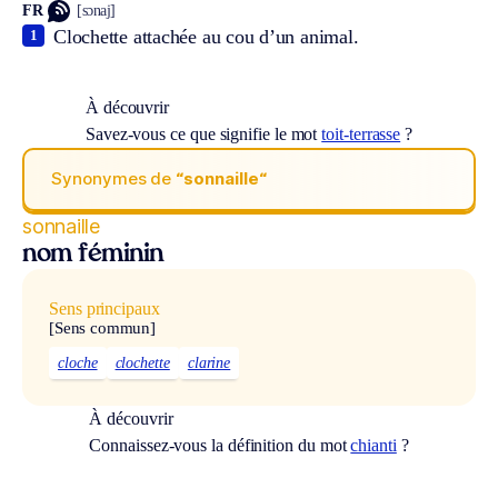
FR
[sɔnaj]
Clochette attachée au cou d’un animal.
1
À découvrir
Savez-vous ce que signifie le mot
toit-terrasse
?
Synonymes de
“sonnaille“
sonnaille
nom féminin
Sens principaux
[Sens commun]
cloche
clochette
clarine
À découvrir
Connaissez-vous la définition du mot
chianti
?