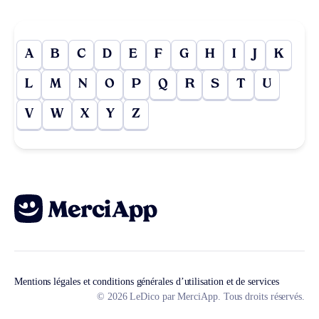
A
B
C
D
E
F
G
H
I
J
K
L
M
N
O
P
Q
R
S
T
U
V
W
X
Y
Z
Mentions légales et conditions générales d’utilisation et de services
© 2026 LeDico par MerciApp. Tous droits réservés.