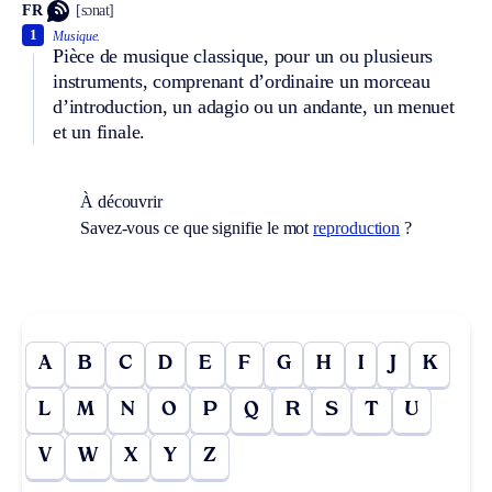
FR
[sɔnat]
1
Musique.
Pièce de musique classique, pour un ou plusieurs
instruments, comprenant d’ordinaire un morceau
d’introduction, un adagio ou un andante, un menuet
et un finale.
À découvrir
Savez-vous ce que signifie le mot
reproduction
?
A
B
C
D
E
F
G
H
I
J
K
L
M
N
O
P
Q
R
S
T
U
V
W
X
Y
Z