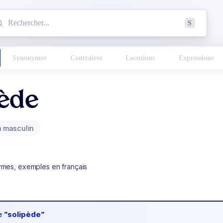
mmencez à chercher un mot dans le dictionnaire :
S
esults found.
Synonymes
Contraires
Locutions
Expressions
pède
 masculin
ymes, exemples en français
de
“solipède“