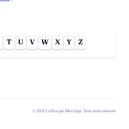
T
U
V
W
X
Y
Z
© 2026 LeDico par MerciApp. Tous droits réservés.