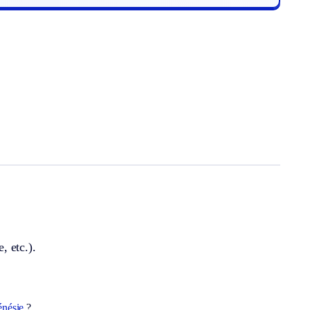
, etc.).
énésie
?