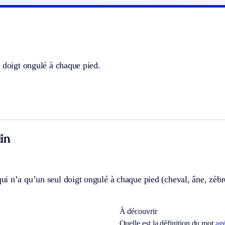
 doigt ongulé à chaque pied.
in
 n’a qu’un seul doigt ongulé à chaque pied (cheval, âne, zèbre
À découvrir
Quelle est la définition du mot
ag