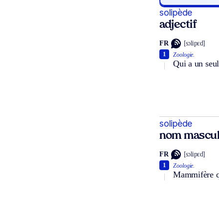
solipède
adjectif
FR
[sɔlipɛd]
1
Zoologie.
Qui a un seul
solipède
nom mascul
FR
[sɔlipɛd]
1
Zoologie.
Mammifère qui