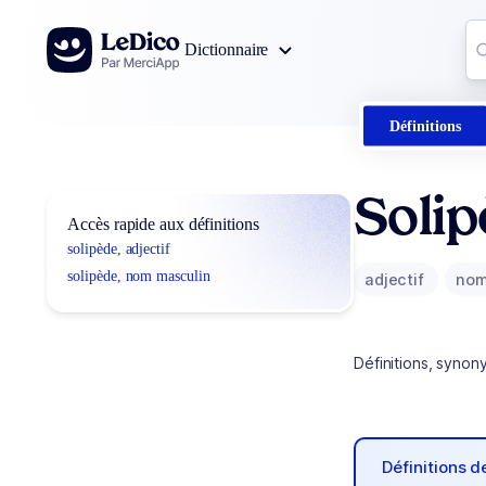
Aller au contenu
Co
Dictionnaire
0
r
Définitions
Soli
Accès rapide aux définitions
solipède, adjectif
solipède, nom masculin
adjectif
nom
Définitions, synon
Définitions 