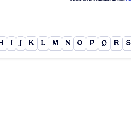
H
I
J
K
L
M
N
O
P
Q
R
S