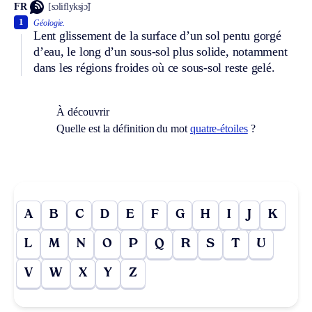
FR
[sɔliflyksjɔ̃]
1
Géologie.
Lent glissement de la surface d’un sol pentu gorgé
d’eau, le long d’un sous-sol plus solide, notamment
dans les régions froides où ce sous-sol reste gelé.
À découvrir
Quelle est la définition du mot
quatre-étoiles
?
A
B
C
D
E
F
G
H
I
J
K
L
M
N
O
P
Q
R
S
T
U
V
W
X
Y
Z