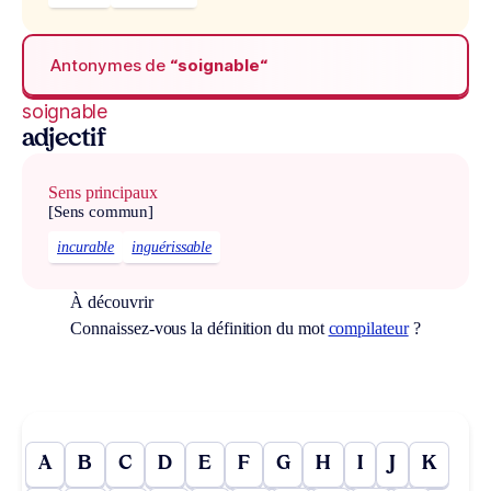
Antonymes de
“soignable“
soignable
adjectif
Sens principaux
[Sens commun]
incurable
inguérissable
À découvrir
Connaissez-vous la définition du mot
compilateur
?
A
B
C
D
E
F
G
H
I
J
K