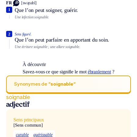
FR
[swaɲabl]
Que l’on peut soigner, guérir.
1
Une infection soignable.
2
Sens figuré.
Que l’on peut parfaire en apportant du soin.
Une écriture soignable ; une allure soignable.
À découvrir
Savez-vous ce que signifie le mot
ébranlement
?
Synonymes de
“soignable“
soignable
adjectif
Sens principaux
[Sens commun]
curable
guérissable