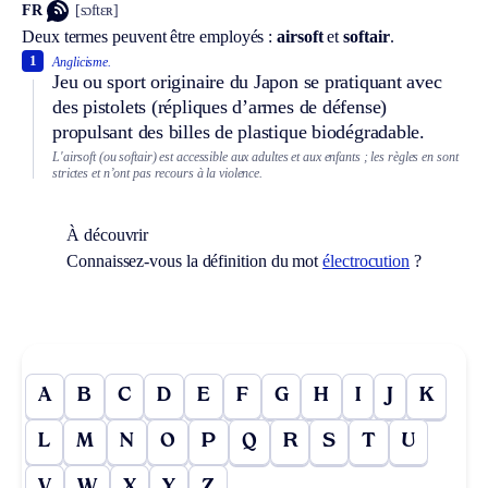
FR
[sɔftɛʀ]
Deux termes peuvent être employés :
airsoft
et
softair
.
1
Anglicisme.
Jeu ou sport originaire du Japon se pratiquant avec
des pistolets (répliques d’armes de défense)
propulsant des billes de plastique biodégradable.
L'airsoft (ou softair) est accessible aux adultes et aux enfants ; les règles en sont
strictes et n’ont pas recours à la violence.
À découvrir
Connaissez-vous la définition du mot
électrocution
?
A
B
C
D
E
F
G
H
I
J
K
L
M
N
O
P
Q
R
S
T
U
V
W
X
Y
Z