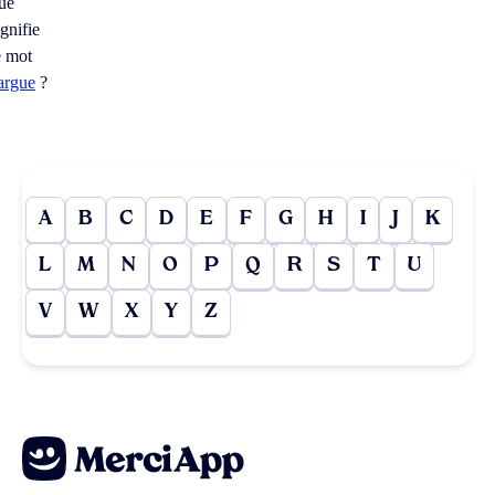
ue
ignifie
e mot
argue
?
A
B
C
D
E
F
G
H
I
J
K
L
M
N
O
P
Q
R
S
T
U
V
W
X
Y
Z