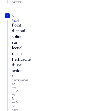
paiement.
8
Sens
figuré.
Point
d’appui
solide
sur
lequel
repose
l’efficacité
d’une
action.
La
diversification
de
nos
produits
est
le
socle
de
notre