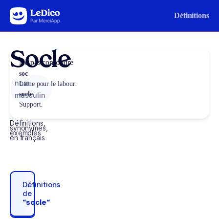
Aller au contenu
Définitions
Socle
Ne pas confondre
soc
nom
Lame pour le labour.
socle
masculin
Support.
Définitions,
synonymes,
exemples
en français
Définitions
de
“socle“