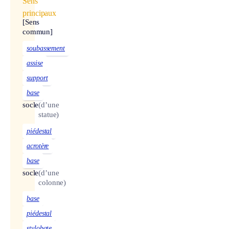
Sens
principaux
[Sens
commun]
soubassement
assise
support
base
socle
(d’une
statue)
piédestal
acrotère
base
socle
(d’une
colonne)
base
piédestal
stylobate