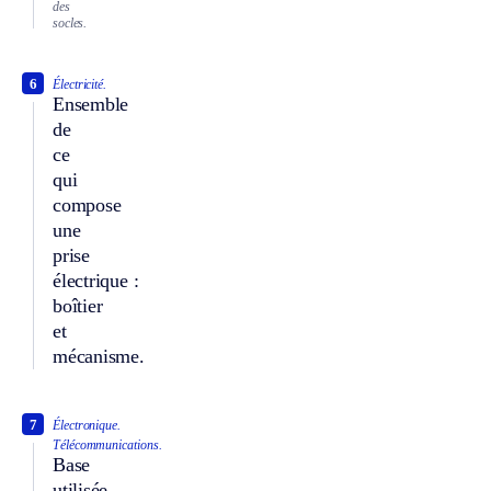
des
socles.
6
Électricité.
Ensemble
de
ce
qui
compose
une
prise
électrique :
boîtier
et
mécanisme.
7
Électronique.
Télécommunications.
Base
utilisée