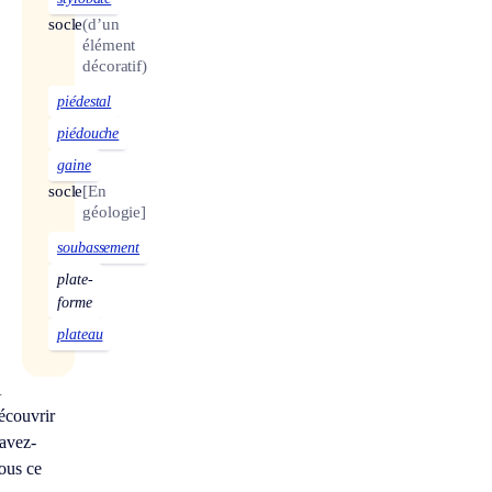
socle
(d’un
élément
décoratif)
piédestal
piédouche
gaine
socle
[En
géologie]
soubassement
plate-
forme
plateau
À
écouvrir
avez-
ous ce