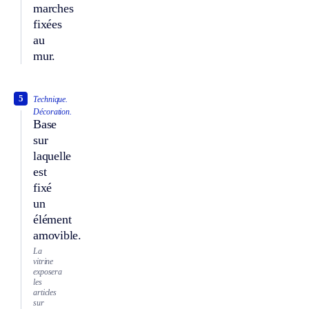
marches
fixées
au
mur.
5
Technique.
Décoration.
Base
sur
laquelle
est
fixé
un
élément
amovible.
La
vitrine
exposera
les
articles
sur