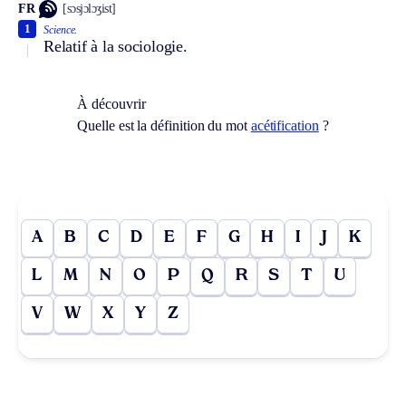
FR
[sɔsjɔlɔʒist]
1
Science.
Relatif à la sociologie.
À découvrir
Quelle est la définition du mot
acétification
?
A
B
C
D
E
F
G
H
I
J
K
L
M
N
O
P
Q
R
S
T
U
V
W
X
Y
Z