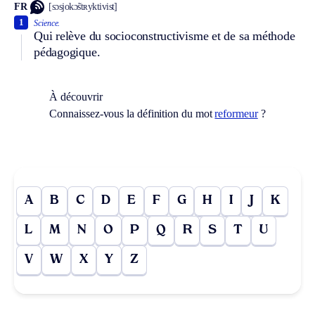
FR
[sɔsjokɔ̃stʀyktivist]
1
Science.
Qui relève du socioconstructivisme et de sa méthode
pédagogique.
À découvrir
Connaissez-vous la définition du mot
reformeur
?
A
B
C
D
E
F
G
H
I
J
K
L
M
N
O
P
Q
R
S
T
U
V
W
X
Y
Z