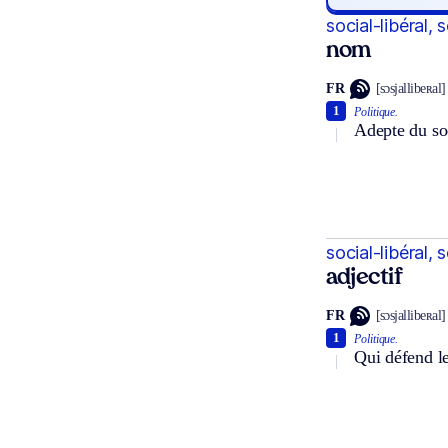
social-libéral, 
nom
FR
[sɔsjallibeʀal]
1
Politique.
Adepte du soc
social-libéral, 
adjectif
FR
[sɔsjallibeʀal]
1
Politique.
Qui défend le