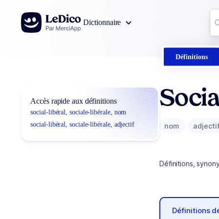
Aller au contenu
Co
Dictionnaire
0
r
Définitions
Socia
Accès rapide aux définitions
social-libéral, sociale-libérale, nom
social-libéral, sociale-libérale, adjectif
nom
adjecti
Définitions, synon
Définitions 