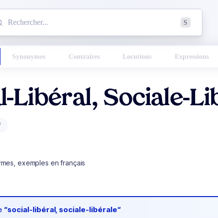
mmencez à chercher un mot dans le dictionnaire :
S
esults found.
Synonymes
Contraires
Locutions
Expressions
l-Libéral, Sociale-Li
f
ymes, exemples en français
de
“social-libéral, sociale-libérale“