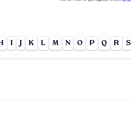
H
I
J
K
L
M
N
O
P
Q
R
S