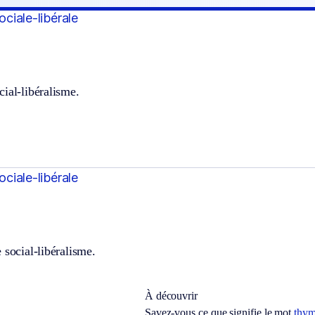
sociale-libérale
ial-libéralisme.
sociale-libérale
 social-libéralisme.
À découvrir
Savez-vous ce que signifie le mot
thym