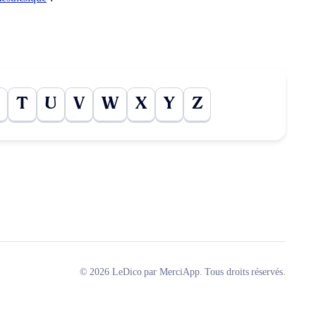
T
U
V
W
X
Y
Z
© 2026 LeDico par MerciApp. Tous droits réservés.