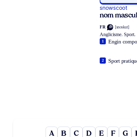
snowscoot
nom mascul
FR
[snoskut]
Anglicisme.
Sport.
Engin composé
1
Sport pratiqu
2
A
B
C
D
E
F
G