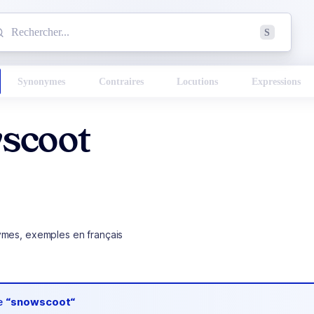
mmencez à chercher un mot dans le dictionnaire :
S
esults found.
Synonymes
Contraires
Locutions
Expressions
scoot
ymes, exemples en français
de
“snowscoot“