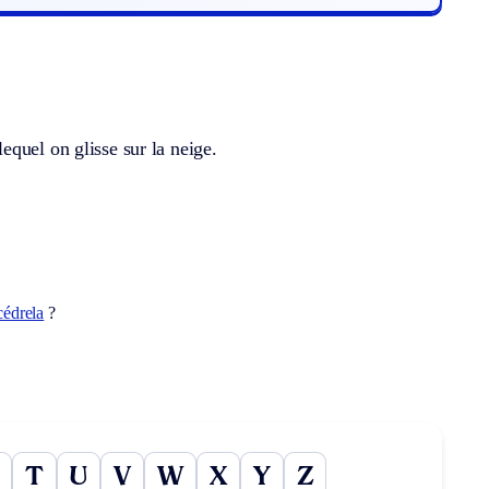
quel on glisse sur la neige.
cédrela
?
T
U
V
W
X
Y
Z