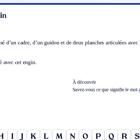
in
 d’un cadre, d’un guidon et de deux planches articulées avec le
é avec cet engin.
À découvrir
Savez-vous ce que signifie le mot
H
I
J
K
L
M
N
O
P
Q
R
S