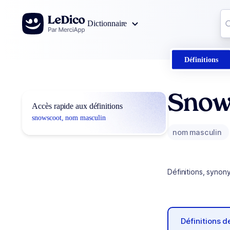
Aller au contenu
Co
Dictionnaire
0
r
Définitions
Snow
Accès rapide aux définitions
snowscoot, nom masculin
nom masculin
Définitions, synon
Définitions 