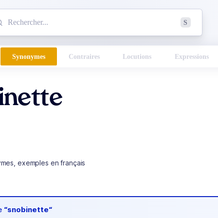
mmencez à chercher un mot dans le dictionnaire :
S
esults found.
Synonymes
Contraires
Locutions
Expressions
inette
ymes, exemples en français
de
“snobinette“