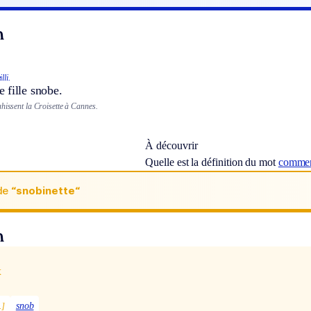
n
lli.
 fille snobe.
hissent la Croisette à Cannes.
À découvrir
Quelle est la définition du mot
commen
de
“snobinette“
n
x
.]
snob