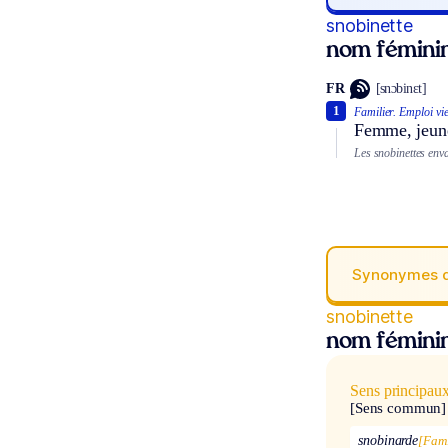
snobinette
nom fémini
FR
[snɔbinɛt]
1
Familier.
Emploi viei
Femme, jeune
Les snobinettes enva
Synonymes 
snobinette
nom fémini
Sens principau
[Sens commun]
snobinarde
[Fam