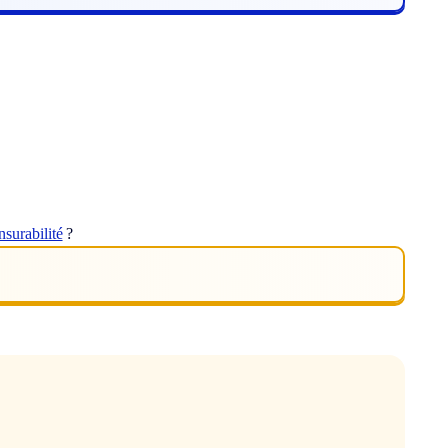
surabilité
?