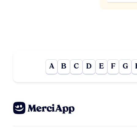
A
B
C
D
E
F
G