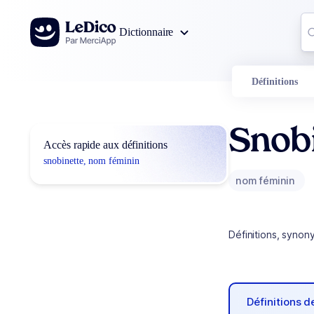
Aller au contenu
Co
Dictionnaire
0
r
Définitions
Snob
Accès rapide aux définitions
snobinette, nom féminin
nom féminin
Définitions, synon
Définitions 