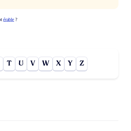
ot
érable
?
T
U
V
W
X
Y
Z