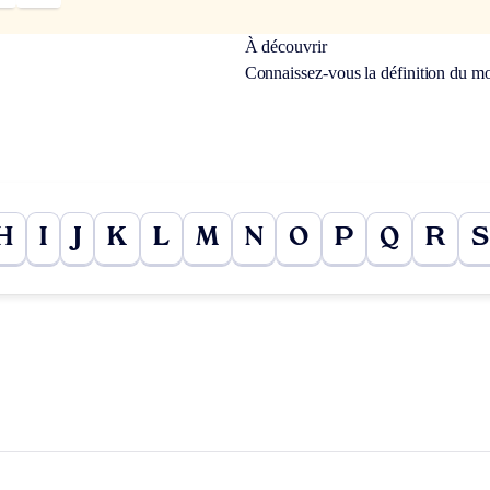
À découvrir
Connaissez-vous la définition du m
H
I
J
K
L
M
N
O
P
Q
R
S