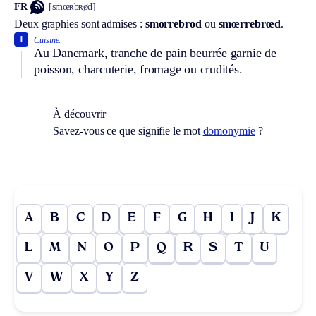
FR
[smœʀbʀød]
Deux graphies sont admises :
smorrebrod
ou
smœrrebrœd
.
1
Cuisine.
Au Danemark, tranche de pain beurrée garnie de
poisson, charcuterie, fromage ou crudités.
À découvrir
Savez-vous ce que signifie le mot
domonymie
?
A
B
C
D
E
F
G
H
I
J
K
L
M
N
O
P
Q
R
S
T
U
V
W
X
Y
Z