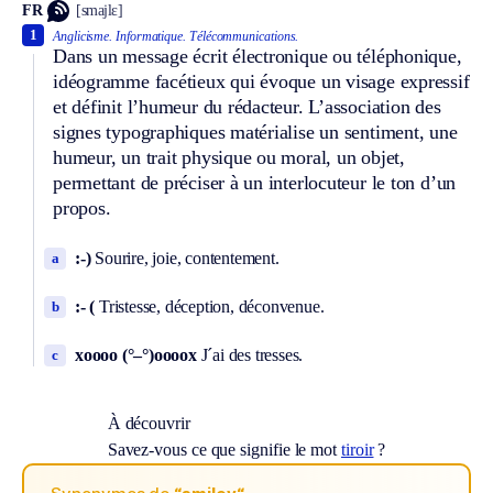
FR
[smajlɛ]
1
Anglicisme.
Informatique.
Télécommunications.
Dans un message écrit électronique ou téléphonique,
idéogramme facétieux qui évoque un visage expressif
et définit l’humeur du rédacteur. L’association des
signes typographiques matérialise un sentiment, une
humeur, un trait physique ou moral, un objet,
permettant de préciser à un interlocuteur le ton d’un
propos.
:-)
Sourire, joie, contentement.
a
:- (
Tristesse, déception, déconvenue.
b
xoooo (°–°)oooox
J´ai des tresses.
c
À découvrir
Savez-vous ce que signifie le mot
tiroir
?