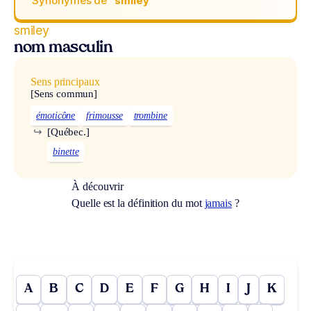
Synonymes de
“smiley“
smiley
nom masculin
Sens principaux
[Sens commun]
émoticône
frimousse
trombine
↪
[Québec.]
binette
À découvrir
Quelle est la définition du mot
jamais
?
A
B
C
D
E
F
G
H
I
J
K