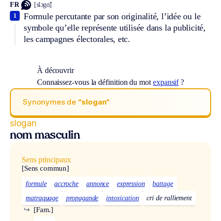
FR
[slɔgɑ̃]
Formule percutante par son originalité, l’idée ou le
1
symbole qu’elle représente utilisée dans la publicité,
les campagnes électorales, etc.
À découvrir
Connaissez-vous la définition du mot
expansif
?
Synonymes de
“slogan“
slogan
nom masculin
Sens principaux
[Sens commun]
formule
accroche
annonce
expression
battage
matraquage
propagande
intoxication
cri de ralliement
↪
[Fam.]