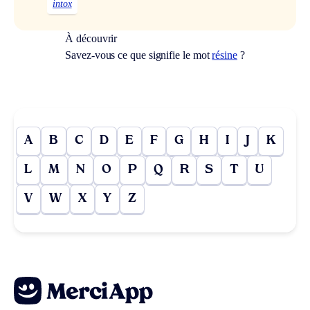
intox
À découvrir
Savez-vous ce que signifie le mot
résine
?
A
B
C
D
E
F
G
H
I
J
K
L
M
N
O
P
Q
R
S
T
U
V
W
X
Y
Z