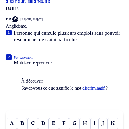
slasheur, slasheuse
nom
FR
[slaʃœʀ, slaʃøz]
Anglicisme.
Personne qui cumule plusieurs emplois sans pouvoir
1
revendiquer de statut particulier.
2
Par extension.
Multi-entrepreneur.
À découvrir
Savez-vous ce que signifie le mot
discriminatif
?
A
B
C
D
E
F
G
H
I
J
K