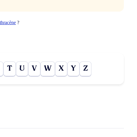
thracène
?
T
U
V
W
X
Y
Z