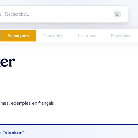
mmencez à chercher un mot dans le dictionnaire :
S
esults found.
Synonymes
Contraires
Locutions
Expressions
ker
ymes, exemples en français
de
“slacker“