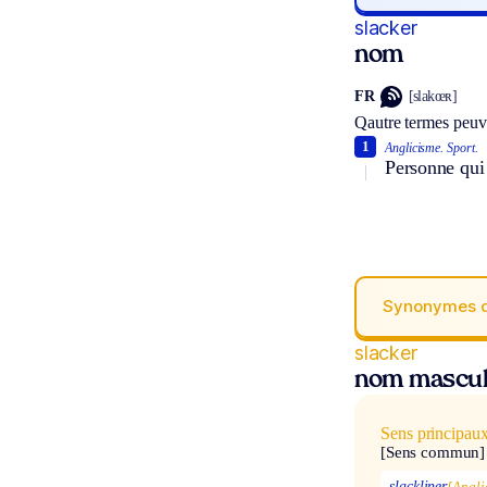
slacker
nom
FR
[slakœʀ]
Qautre termes peuv
1
Anglicisme.
Sport.
Personne qui 
Synonymes 
slacker
nom mascul
Sens principau
[Sens commun]
slackliner
[Angli