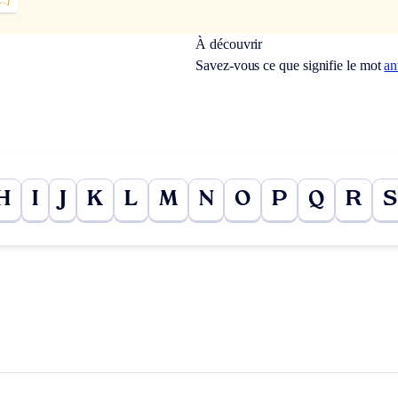
À découvrir
Savez-vous ce que signifie le mot
an
H
I
J
K
L
M
N
O
P
Q
R
S