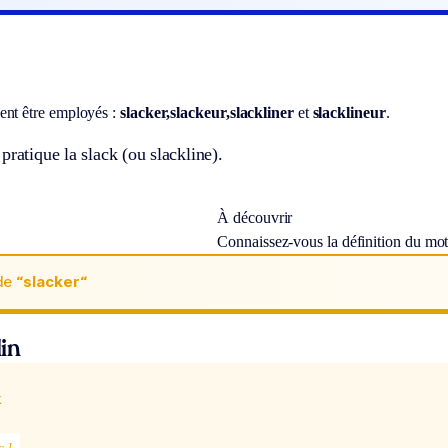
ent être employés :
slacker,
slackeur,
slackliner
et
slacklineur
.
pratique la slack (ou slackline).
À découvrir
Connaissez-vous la définition du mo
de
“slacker“
in
x
c.]