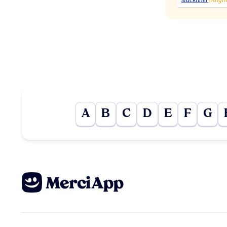
A
B
C
D
E
F
G