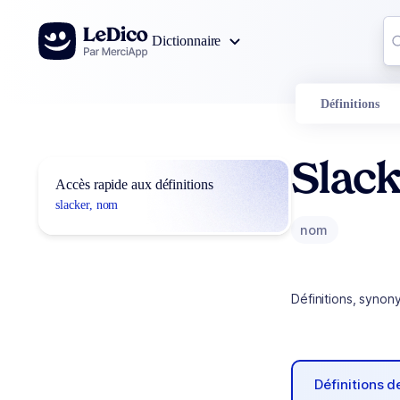
Aller au contenu
Co
Dictionnaire
0
r
Définitions
Slac
Accès rapide aux définitions
slacker, nom
nom
Définitions, synon
Définitions 