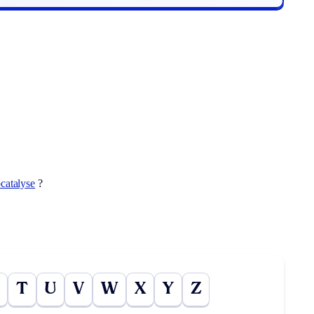
catalyse
?
T
U
V
W
X
Y
Z