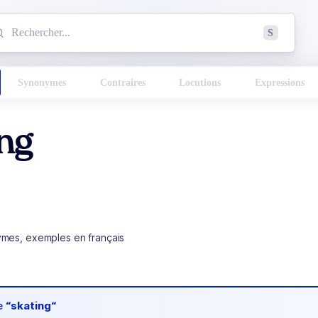
mmencez à chercher un mot dans le dictionnaire :
S
esults found.
Synonymes
Contraires
Locutions
Expressions
ng
ymes, exemples en français
de
“skating“