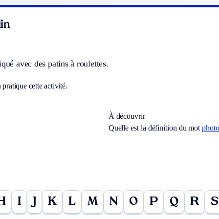
in
iqué avec des patins à roulettes.
 pratique cette activité.
À découvrir
Quelle est la définition du mot
photo
H
I
J
K
L
M
N
O
P
Q
R
S