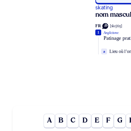
skating
nom mascul
FR
[skɛjtiŋ]
1
Anglicisme.
Patinage prat
Lieu où l’on
a
A
B
C
D
E
F
G