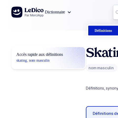
Aller au contenu
Co
Dictionnaire
0
r
Définitions
Skati
Accès rapide aux définitions
skating, nom masculin
nom masculin
Définitions, synon
Définitions 