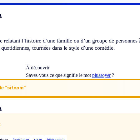
n
ée relatant l’histoire d’une famille ou d’un groupe de personnes 
 quotidiennes, tournées dans le style d’une comédie.
À découvrir
Savez-vous ce que signifie le mot
plussoyer
?
de
“sitcom“
n
x
ation
feuilleton
série
télénovela