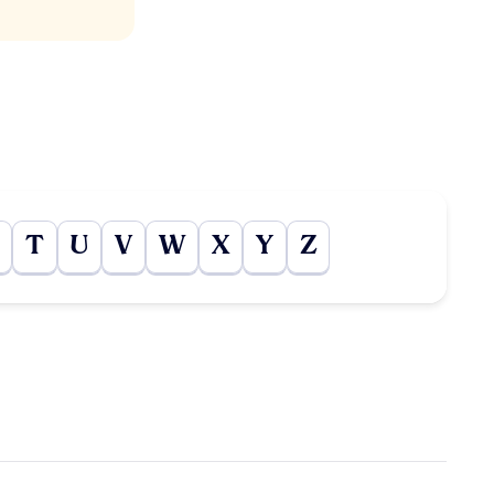
T
U
V
W
X
Y
Z