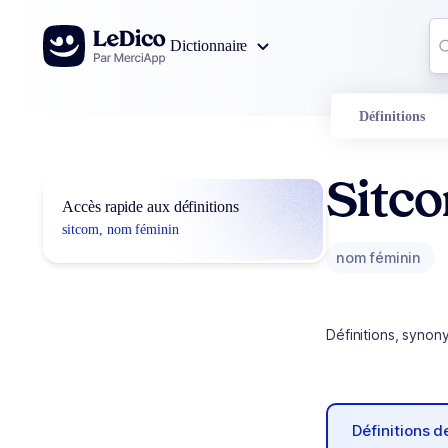
Aller au contenu
Co
Dictionnaire
0
r
Définitions
Sitc
Accès rapide aux définitions
sitcom, nom féminin
nom féminin
Définitions, synon
Définitions 