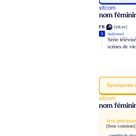
sitcom
nom fémini
FR
[sitkɔm]
1
Audiovisuel.
Série télévis
scènes de vie
Synonymes 
sitcom
nom fémini
Sens principau
[Sens commun]
comédie de situ