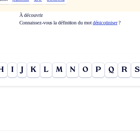
À découvrir
Connaissez-vous la définition du mot
dénicotiniser
?
H
I
J
K
L
M
N
O
P
Q
R
S