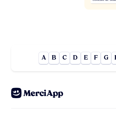
A
B
C
D
E
F
G