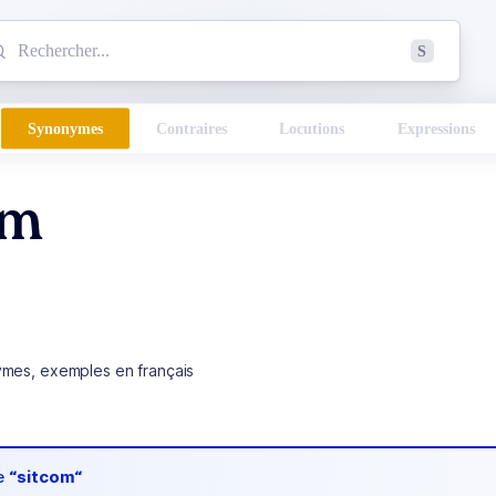
mmencez à chercher un mot dans le dictionnaire :
S
esults found.
Synonymes
Contraires
Locutions
Expressions
om
ymes, exemples en français
de
“sitcom“