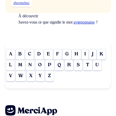
électrochoc
À découvrir
Savez-vous ce que signifie le mot
avignonnaise
?
A
B
C
D
E
F
G
H
I
J
K
L
M
N
O
P
Q
R
S
T
U
V
W
X
Y
Z