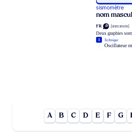
sismomètre
nom mascul
FR
[sismɔmɛtʀ]
Deux graphies sont
1
Technique.
Oscillateur 
A
B
C
D
E
F
G