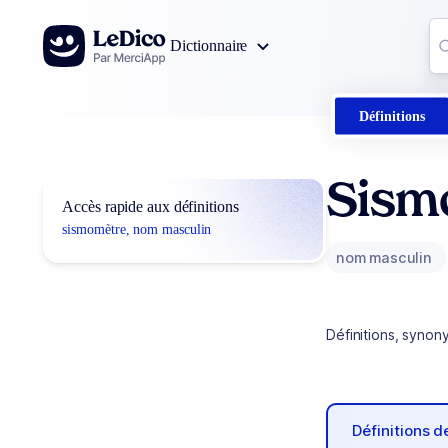
Aller au contenu
Co
Dictionnaire
0
r
Définitions
Sism
Accès rapide aux définitions
sismomètre, nom masculin
nom masculin
Définitions, synon
Définitions 