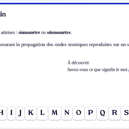
in
 admises :
sismomètre
ou
séismomètre
.
mesurant la propagation des ondes sismiques reproduites sur u
À découvrir
Savez-vous ce que signifie le mot
H
I
J
K
L
M
N
O
P
Q
R
S