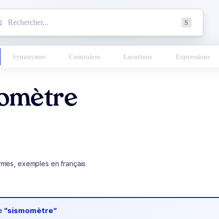
mmencez à chercher un mot dans le dictionnaire :
S
esults found.
Synonymes
Contraires
Locutions
Expressions
omètre
ymes, exemples en français
de
“sismomètre“