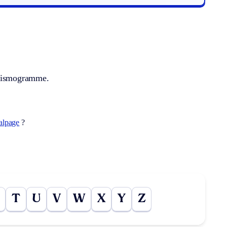
n sismogramme.
alpage
?
T
U
V
W
X
Y
Z