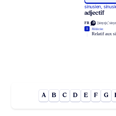
sinusien, sinus
adjectif
FR
[sinyzjɛ̃, siny
1
Médecine.
Relatif aux s
A
B
C
D
E
F
G