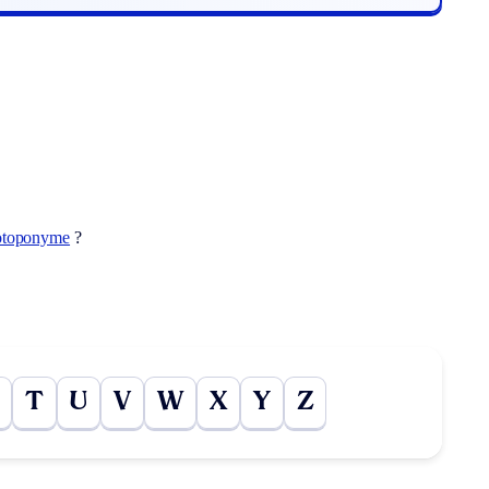
rotoponyme
?
T
U
V
W
X
Y
Z