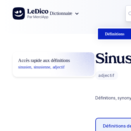
Aller au contenu
Co
Dictionnaire
0
r
Définitions
Sinus
Accès rapide aux définitions
sinusien, sinusienne, adjectif
adjectif
Définitions, synon
Définitions 