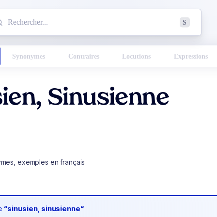
mmencez à chercher un mot dans le dictionnaire :
S
esults found.
Synonymes
Contraires
Locutions
Expressions
ien, Sinusienne
ymes, exemples en français
de
“sinusien, sinusienne“