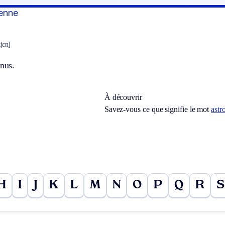
ienne
zjɛn]
inus.
À découvrir
Savez-vous ce que signifie le mot
ast
H
I
J
K
L
M
N
O
P
Q
R
S