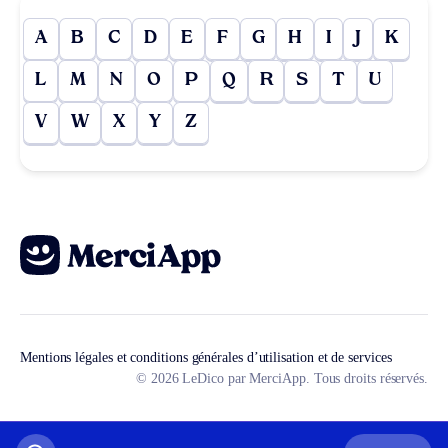
A
B
C
D
E
F
G
H
I
J
K
L
M
N
O
P
Q
R
S
T
U
V
W
X
Y
Z
Mentions légales et conditions générales d’utilisation et de services
© 2026 LeDico par MerciApp. Tous droits réservés.