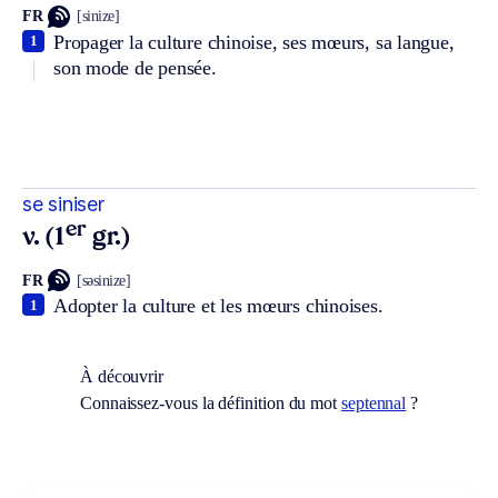
FR
[sinize]
Propager la culture chinoise, ses mœurs, sa langue,
1
son mode de pensée.
se siniser
er
v. (1
gr.)
FR
[səsinize]
Adopter la culture et les mœurs chinoises.
1
À découvrir
Connaissez-vous la définition du mot
septennal
?