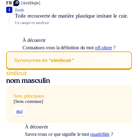
FR
[similikɥiʀ]
1
Textile.
Toile recouverte de matière plastique imitant le cuir.
Un canapé en similicuir.
À découvrir
Connaissez-vous la définition du mot
off-shore
?
Synonymes de
“similicuir“
similicuir
nom masculin
Sens principaux
[Sens commun]
skaï
À découvrir
Savez-vous ce que signifie le mot
quadrifide
?