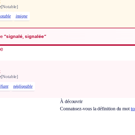
x
e
[Notable]
notable
insigne
de
“signalé, signalée“
ée
x
e
[Notable]
ifiant
négligeable
À découvrir
Connaissez-vous la définition du mot
to