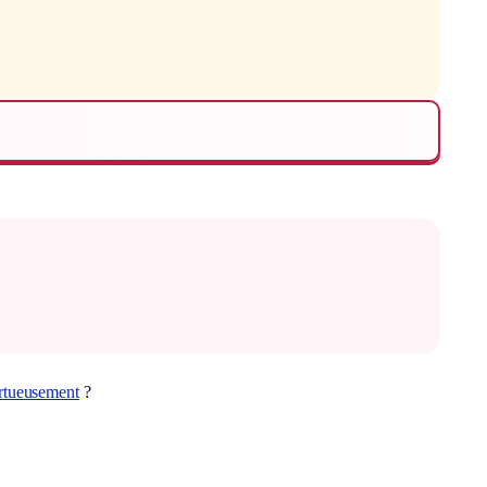
rtueusement
?