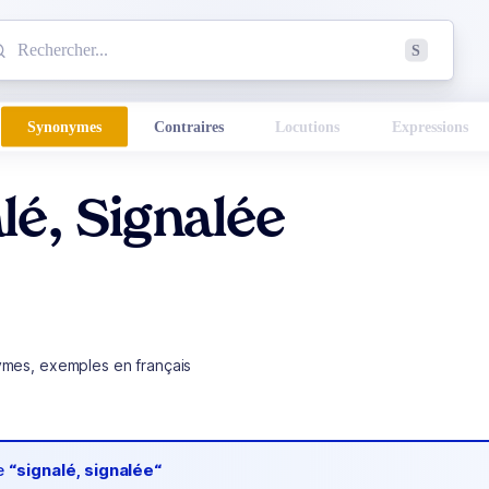
mmencez à chercher un mot dans le dictionnaire :
S
esults found.
Synonymes
Contraires
Locutions
Expressions
lé, Signalée
ymes, exemples en français
de
“signalé, signalée“