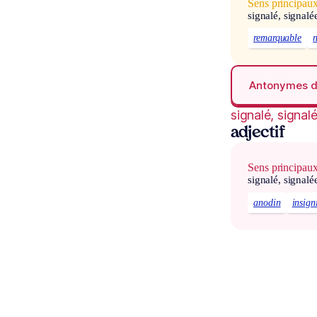
Sens principau
signalé, signalé
remarquable
Antonymes 
signalé, signal
adjectif
Sens principau
signalé, signalé
anodin
insign