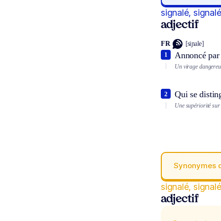
signalé, signal
adjectif
FR
[siɲale]
Annoncé par 
1
Un virage dangereux
Qui se distin
2
Une supériorité sur 
Synonymes 
signalé, signal
adjectif