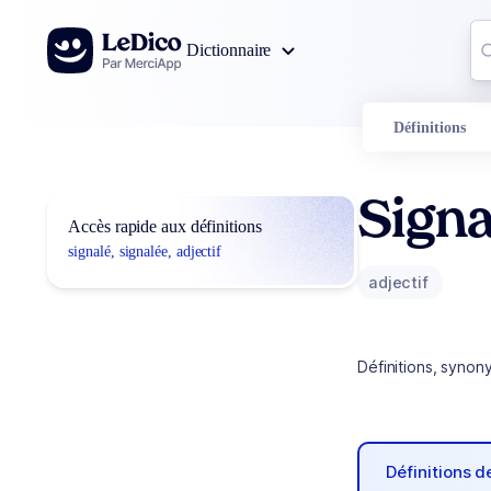
Aller au contenu
Co
Dictionnaire
0
r
Définitions
Signa
Accès rapide aux définitions
signalé, signalée, adjectif
adjectif
Définitions, synon
Définitions 