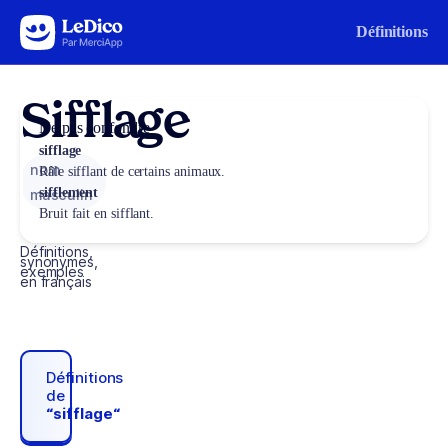
Aller au contenu
Définitions
Sifflage
Ne pas confondre
sifflage
nom
Râle sifflant de certains animaux.
sifflement
masculin
Bruit fait en sifflant.
Définitions,
synonymes,
exemples
en français
Définitions
de
“sifflage“