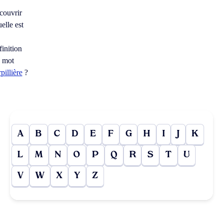
couvrir
elle est
finition
 mot
rpillière
?
A
B
C
D
E
F
G
H
I
J
K
L
M
N
O
P
Q
R
S
T
U
V
W
X
Y
Z