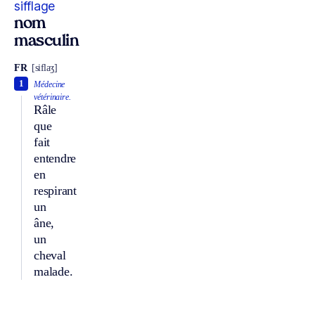
sifflage
nom
masculin
FR
[siflaʒ]
1
Médecine
vétérinaire.
Râle
que
fait
entendre
en
respirant
un
âne,
un
cheval
malade.