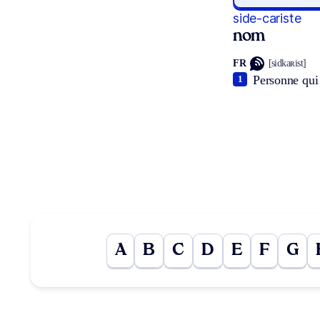
side-cariste
nom
FR
[sidkaʀist]
Personne qui
1
A
B
C
D
E
F
G