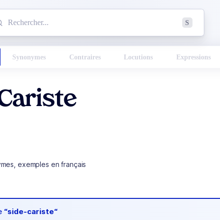
mmencez à chercher un mot dans le dictionnaire :
S
esults found.
Synonymes
Contraires
Locutions
Expressions
Cariste
ymes, exemples en français
de
“side-cariste“