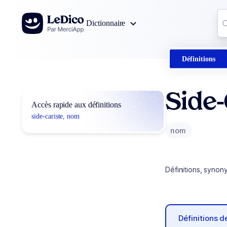
Aller au contenu
Co
Dictionnaire
0
r
Définitions
Side-
Accès rapide aux définitions
side-cariste, nom
nom
Définitions, synon
Définitions 