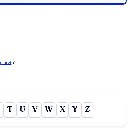
placet
?
T
U
V
W
X
Y
Z