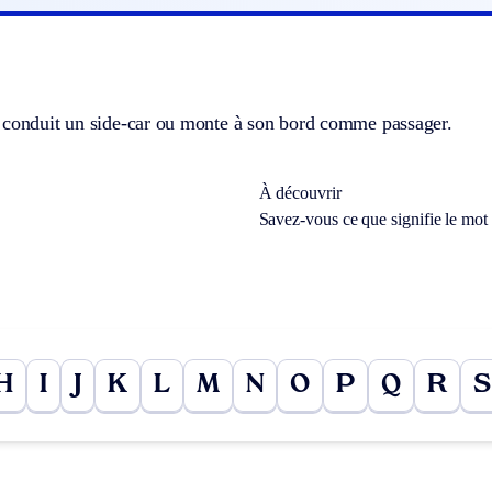
 conduit un side-car ou monte à son bord comme passager.
À découvrir
Savez-vous ce que signifie le mot
H
I
J
K
L
M
N
O
P
Q
R
S