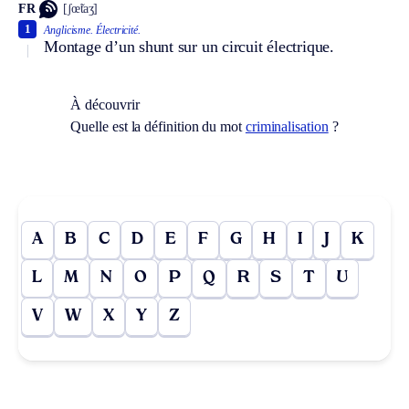
FR
[ʃœ̃taʒ]
1
Anglicisme.
Électricité.
Montage d’un shunt sur un circuit électrique.
À découvrir
Quelle est la définition du mot
criminalisation
?
A
B
C
D
E
F
G
H
I
J
K
L
M
N
O
P
Q
R
S
T
U
V
W
X
Y
Z