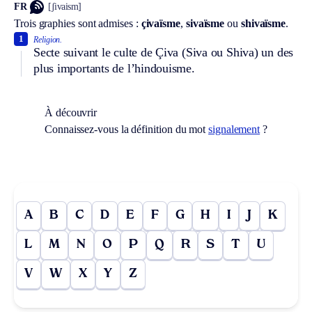
FR
[ʃivaism]
Trois graphies sont admises :
çivaïsme
,
sivaïsme
ou
shivaïsme
.
1
Religion.
Secte suivant le culte de Çiva (Siva ou Shiva) un des
plus importants de l’hindouisme.
À découvrir
Connaissez-vous la définition du mot
signalement
?
A
B
C
D
E
F
G
H
I
J
K
L
M
N
O
P
Q
R
S
T
U
V
W
X
Y
Z