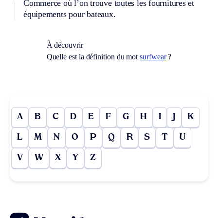
Commerce où l’on trouve toutes les fournitures et
équipements pour bateaux.
À découvrir
Quelle est la définition du mot
surfwear
?
A
B
C
D
E
F
G
H
I
J
K
L
M
N
O
P
Q
R
S
T
U
V
W
X
Y
Z