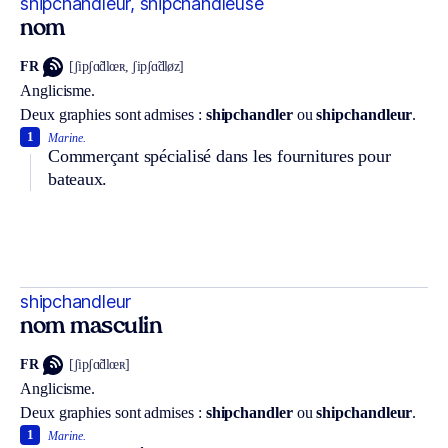
shipchandleur, shipchandleuse
nom
FR
[ʃipʃɑ̃dlœʀ, ʃipʃɑ̃dløz]
Anglicisme.
Deux graphies sont admises :
shipchandler
ou
shipchandleur
.
1
Marine.
Commerçant spécialisé dans les fournitures pour
bateaux.
shipchandleur
nom masculin
FR
[ʃipʃɑ̃dlœʀ]
Anglicisme.
Deux graphies sont admises :
shipchandler
ou
shipchandleur
.
1
Marine.