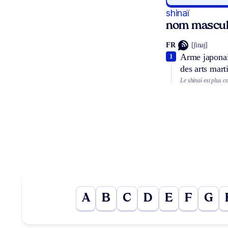
shinaï
nom mascul
FR
[ʃinaj]
Arme japonais
1
des arts mart
Le shinaï est plus 
A
B
C
D
E
F
G