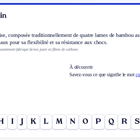
in
e, composée traditionnellement de quatre lames de bambou assem
iaux pour sa flexibilité et sa résistance aux chocs.
couramment fabriqué de nos jours en fibres de carbone.
À découvrir
Savez-vous ce que signifie le mot
co
H
I
J
K
L
M
N
O
P
Q
R
S