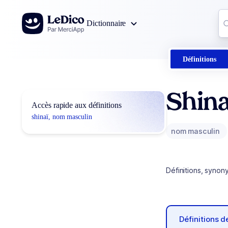
Aller au contenu
Co
Dictionnaire
0
r
Définitions
Shina
Accès rapide aux définitions
shinaï, nom masculin
nom masculin
Définitions, synon
Définitions 