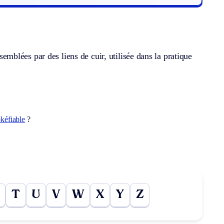
blées par des liens de cuir, utilisée dans la pratique
kéfiable
?
T
U
V
W
X
Y
Z