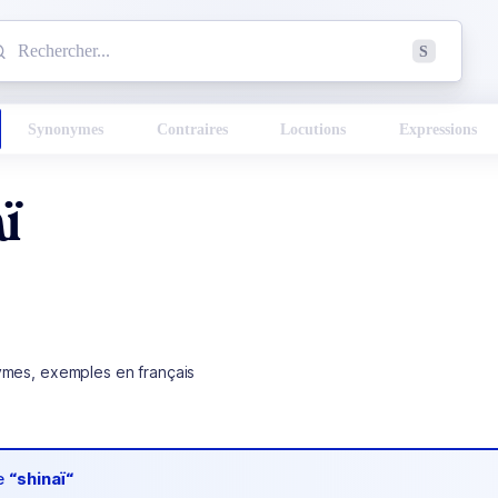
mmencez à chercher un mot dans le dictionnaire :
S
esults found.
Synonymes
Contraires
Locutions
Expressions
ï
ymes, exemples en français
de
“shinaï“