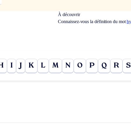
À découvrir
Connaissez-vous la définition du mot
hy
H
I
J
K
L
M
N
O
P
Q
R
S