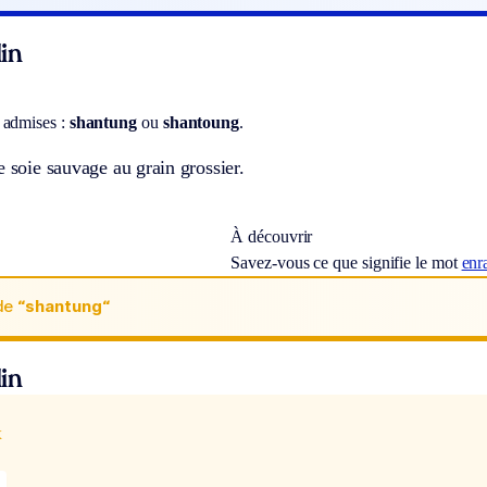
in
 admises :
shantung
ou
shantoung
.
e soie sauvage au grain grossier.
À découvrir
Savez-vous ce que signifie le mot
enr
de
“shantung“
in
x