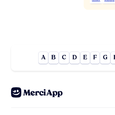
A
B
C
D
E
F
G