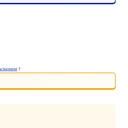
acinement
?