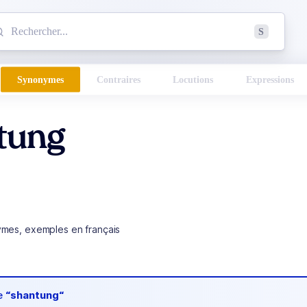
mmencez à chercher un mot dans le dictionnaire :
S
esults found.
Synonymes
Contraires
Locutions
Expressions
tung
ymes, exemples en français
de
“shantung“