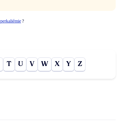
perkaliémie
?
T
U
V
W
X
Y
Z