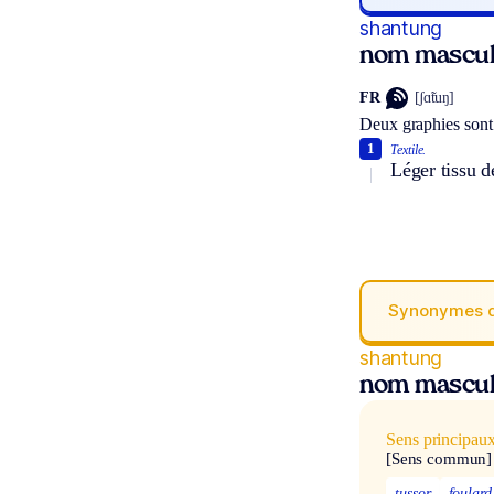
shantung
nom mascul
FR
[ʃɑ̃tuŋ]
Deux graphies sont
1
Textile.
Léger tissu d
Synonymes 
shantung
nom mascul
Sens principau
[Sens commun]
tussor
foulard