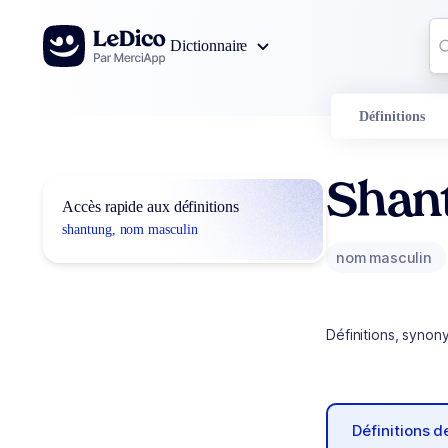
Aller au contenu
Co
Dictionnaire
0
r
Définitions
Shan
Accès rapide aux définitions
shantung, nom masculin
nom masculin
Définitions, synon
Définitions 