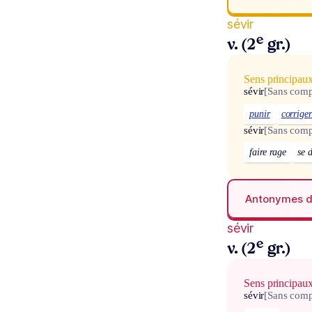
sévir
e
v. (2
gr.)
Sens principau
sévir
[Sans com
punir
corrige
sévir
[Sans com
faire rage
se 
Antonymes 
sévir
e
v. (2
gr.)
Sens principau
sévir
[Sans com