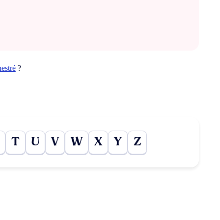
nestré
?
T
U
V
W
X
Y
Z