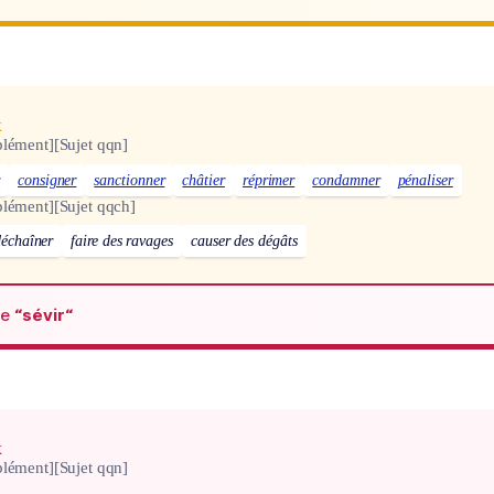
x
plément]
[Sujet qqn]
r
consigner
sanctionner
châtier
réprimer
condamner
pénaliser
plément]
[Sujet qqch]
déchaîner
faire des ravages
causer des dégâts
de
“sévir“
x
plément]
[Sujet qqn]