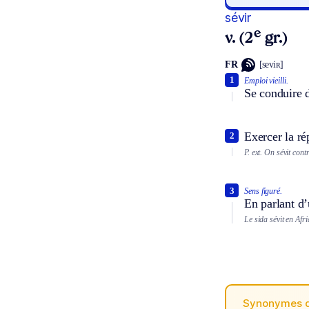
sévir
e
v. (2
gr.)
FR
[seviʀ]
1
Emploi vieilli.
Se conduire 
Exercer la ré
2
P. ext.
On sévit contr
3
Sens figuré.
En parlant d’
Le sida sévit en Afri
Synonymes 