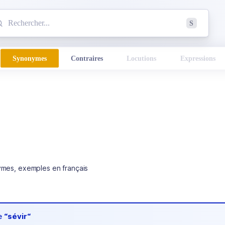
mmencez à chercher un mot dans le dictionnaire :
S
esults found.
Synonymes
Contraires
Locutions
Expressions
ymes, exemples en français
de
“sévir“