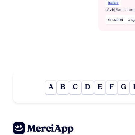
tolérer
sévir
[Sans com
se calmer
s’a
A
B
C
D
E
F
G