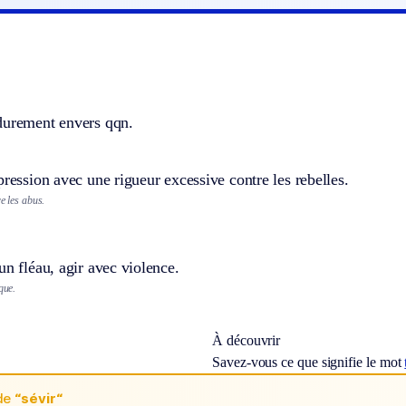
durement envers qqn.
pression avec une rigueur excessive contre les rebelles.
e les abus.
un fléau, agir avec violence.
que.
À découvrir
Savez-vous ce que signifie le mot
de
“sévir“