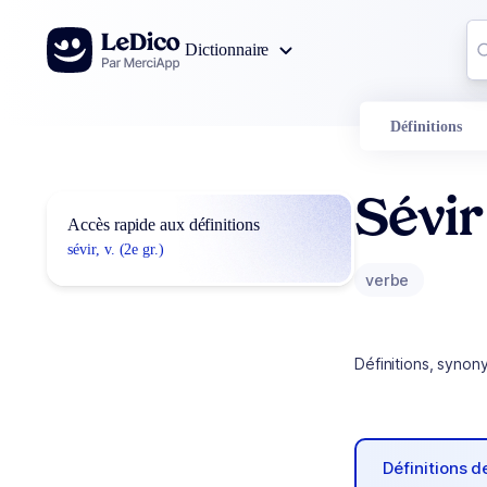
Aller au contenu
Co
Dictionnaire
0
r
Définitions
Sévir
Accès rapide aux définitions
sévir, v. (2e gr.)
verbe
Définitions, synon
Définitions 