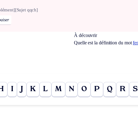
plément]
[Sujet qqch]
paiser
À découvrir
Quelle est la définition du mot
fe
H
I
J
K
L
M
N
O
P
Q
R
S